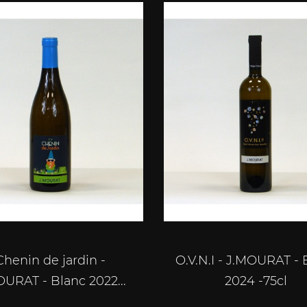
Chenin de jardin -
O.V.N.I - J.MOURAT - 
OURAT - Blanc 2022...
2024 -75cl