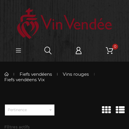
0
Fiefs vendéens
Vins rouges
Fiefs vendéens Vix
Pertinence
Filtres actifs