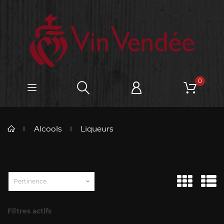
0
Alcools
Liqueurs
Pertinence
Filtres actifs