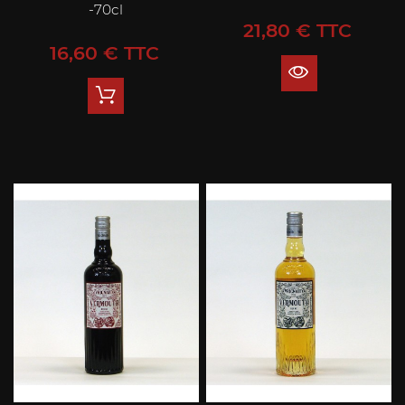
-70cl
Prix
21,80 € TTC
Prix
16,60 € TTC