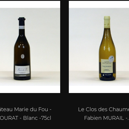
teau Marie du Fou -
Le Clos des Chaume
OURAT - Blanc -75cl
Fabien MURAIL -..