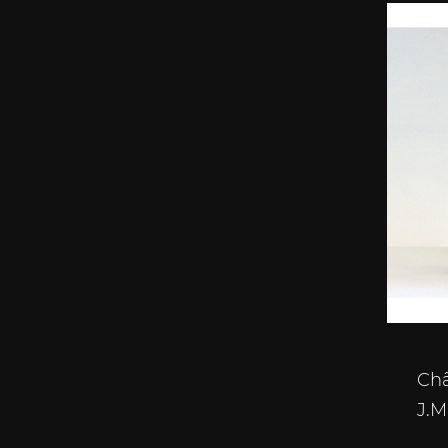
Châ
J.M