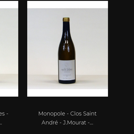
s -
Monopole - Clos Saint
.
André - J.Mourat -...