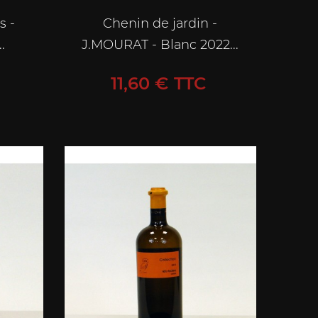
s -
Chenin de jardin -
.
J.MOURAT - Blanc 2022...
Prix
11,60 € TTC