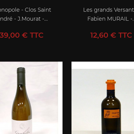
nopole - Clos Saint
Les grands Versant
ndré - J.Mourat -...
Fabien MURAIL -..
Prix
Prix
39,00 € TTC
12,60 € TTC