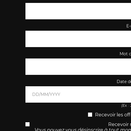
E-
Mot d
Date d
(Ex. :
Recevoir les of
Recevoir 
Vous pouvez vous désinscrire à tout mom