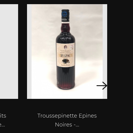
its
Troussepinette Epines
Trou
...
Noires -...