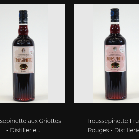
sepinette aux Griottes
Troussepinette Fru
- Distillerie...
Rouges - Distillerie