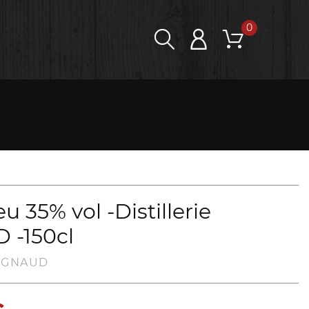
0
u 35% vol -Distillerie
 -150cl
RIGNAUD