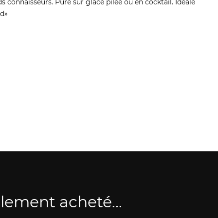
ds connaisseurs. Pure sur glace pilée ou en cocktail. Idéale
nd»
alement acheté...