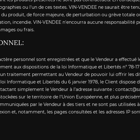
ographies ou l'un de ces textes. VIN-VENDEE ne saurait être ten
é du produit, de force majeure, de perturbation ou grève totale 
ion, incendie. VIN-VENDEE n'encourra aucune responsabilité po
mmages ou frais.
ONNEL:
ctère personnel sont enregistrées et que le Vendeur a effectué 
nt aux dispositions de la loi Informatique et Libertés n° 78-17 
'un traitement permettant au Vendeur de pouvoir lui offrir les dif
oi Informatique et Libertés du 6 janvier 1978, le Client dispose d
tactant simplement le Vendeur à l’adresse suivante : contact@s
stockées sur le territoire de l'Union Européenne, et plus précisé
mmuniquées par le Vendeur à des tiers et ne sont pas utilisées 
xion et, notamment, les pages consultées et les adresses IP sont