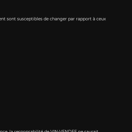
ent sont susceptibles de changer par rapport à ceux
ence, la responsabilité de VIN-VENDEE ne saurait