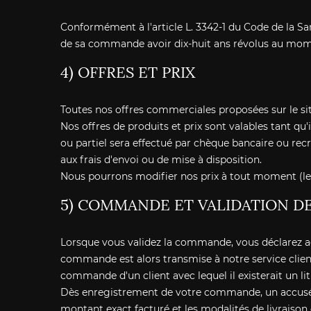
Conformément à l'article L. 3342-1 du Code de la Sant
de sa commande avoir dix-huit ans révolus au mome
4) OFFRES ET PRIX
Toutes nos offres commerciales proposées sur le sit
Nos offres de produits et prix sont valables tant qu'i
ou partiel sera effectué par chèque bancaire ou rec
aux frais d'envoi ou de mise à disposition.
Nous pourrons modifier nos prix à tout moment (le
5) COMMANDE ET VALIDATION D
Lorsque vous validez la commande, vous déclarez acc
commande est alors transmise à notre service clie
commande d'un client avec lequel il existerait un l
Dès enregistrement de votre commande, un accusé de
montant exact facturé et les modalités de livraiso