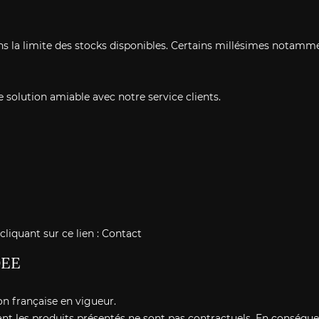
ns la limite des stocks disponibles. Certains millésimes notamm
e solution amiable avec notre service clients.
liquant sur ce lien :
Contact
DEE
on française en vigueur.
trant les produits présentés ne sont pas contractuels. En conséqu